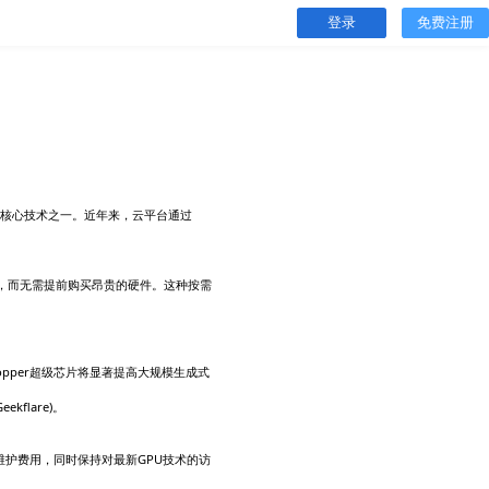
伴计划
关于我们
服务中的崛起与未来趋势
2024-09-18 08:17:22
求日益增长，GPU（图形处理单元）正迅速成为云服务中的核心技
的训练到视频渲染和科学计算。
扩展性。企业可以根据项目需求动态扩展或缩减GPU资源，而无需