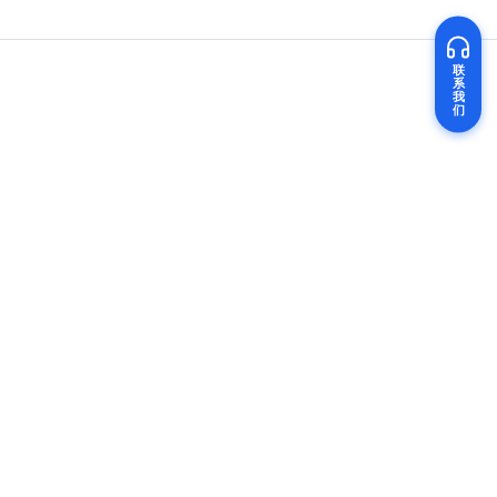
帮助企业更好地管理数据，还确保了在不同地理位置的团队之间的协
泛关注。随着NVIDIA等公司不断推出新技术，GPU将进一步
端GPU的强大能力中受益，实现快速创新和高效部署。
AI创作中心
产品
介绍
GPU云服务器
AI大语言模型
AI图像处理
AI视频