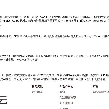
能性
高性能不仅加速了AI和ML任务，还可以处理图形密集型应用，如3D可
能力​(
Investor Relations)。GPU的强大算力使其成为AI基础设施
部署相比，云服务通过按需收费模式大大减少了前期资本支出。公
。
势
DIA合作推动AI计算
IDIA的合作进一步推动了GPU在云服务中的普及。两家公司通过AW
的AWS AI超级计算机项目“Project Ceiba”已成为AI和云计
stor Relations)​(Geekflare)。
Cloud引领科学计算和机器学习
 Cloud 提供多种GPU实例，支持科学计算、3D渲染和机器学习任
限度地提高工作效率​(