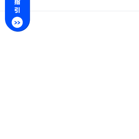
Geekflare)
混合云解决
越来越多的
Tata集团
NVIDIA Inve
总结
GPU在云
创新，成为