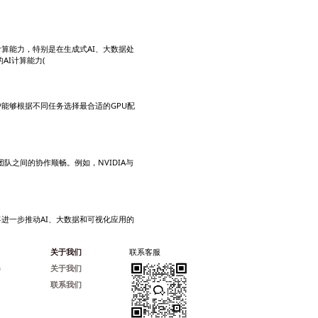
视化、视频编码等。例如，NVIDIA最新的Grace Hoppe
不可或缺的一部分，帮助企业和开发者快速应对复杂的计算需求​(Geekflare
司可以转向基于运营成本的模式，避免数据中心的高昂维护费用，
S EC2实例为全球用户提供基于NVIDIA GPU的高性能计算能
算领域的重要里程碑，支持每秒414百亿亿次（exaflops）的AI计算能
务。通过提供灵活定价和自定义机器，Google Cloud让用户能够