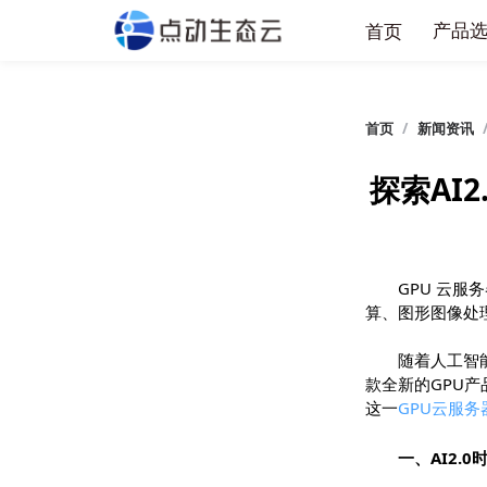
产
首页
首页
/
新闻
探索A
GPU 
算、图形图
随着人
款全新的G
这一
GPU云