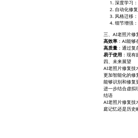
二、AI技
深度学
自动化
风格迁
细节增
三、AI老
高效率
：A
高质量
：通
易于使用
：
四、未来展
AI老照片
更加智能化
能够识别和
进一步结合
结语
AI老照片
庭记忆还是