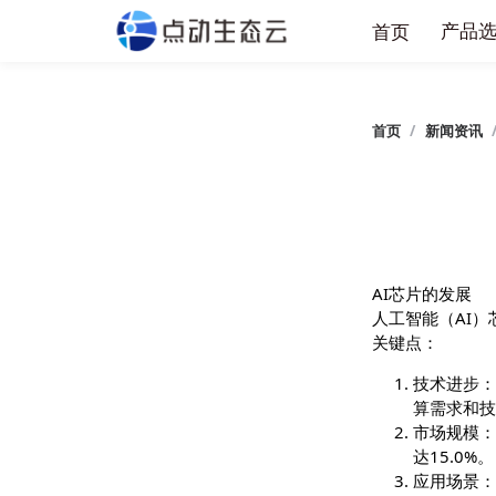
产
首页
首页
/
新闻
AI芯片的发
人工智能（
关键点：
技术进
算需
市场规
达15.