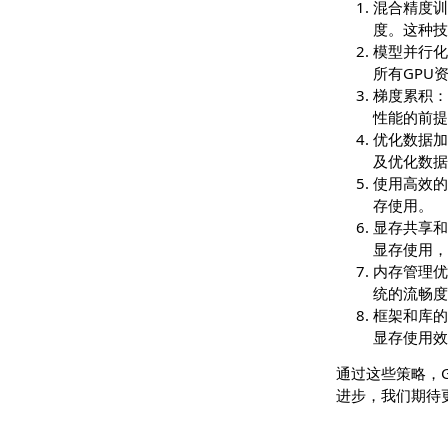
在人工智能
是一些关键
混合精
度。这
模型并
所有G
梯度累
性能
优化数
及优
使用高
存使
显存共
显存
内存管
统的
框架和
显存