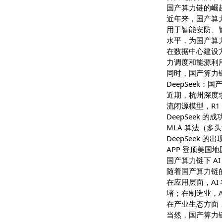
在全球 A
算力链的发
国产算力链
近年来，国
用于智能安
水平，为国
在数据中心
力调度和能
同时，国产
DeepSee
近期，杭州深度
流闭源模型，
DeepS
MLA 算
DeepSee
APP 登顶美
国产算力链下
随着国产算力
在应用层面