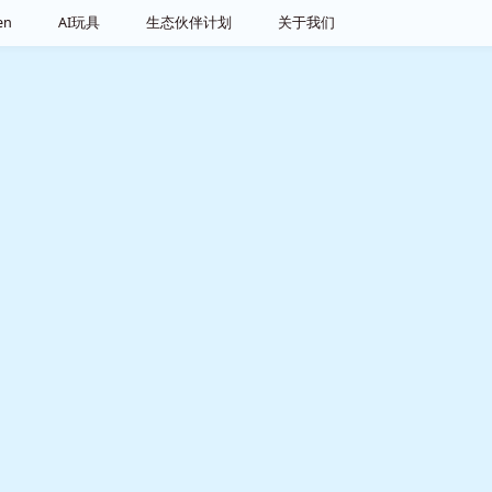
品选购
大模型token
AI玩具
生态伙
报名